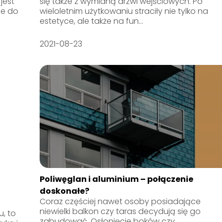
jest
się także z wymianą drzwi wejściowych. Po
ne do
wieloletnim użytkowaniu straciły nie tylko na
estetyce, ale także na fun...
2021-08-23
a
Poliwęglan i aluminium – połączenie
doskonałe?
Coraz częściej nawet osoby posiadające
niewielki balkon czy taras decydują się go
, to
zabudować. Osłonięcie boków czy