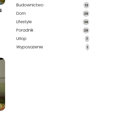
Budownictwo
13
ć
Dom
28
Lifestyle
38
Poradnik
28
Urlop
7
Wyposażenie
1