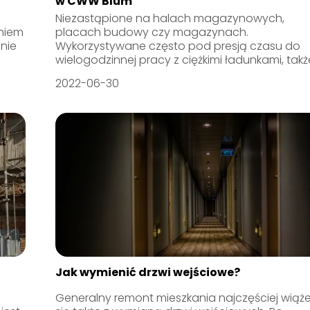
w CWW Blum
Niezastąpione na halach magazynowych,
aniem
placach budowy czy magazynach.
nie
Wykorzystywane często pod presją czasu do
wielogodzinnej pracy z ciężkimi ładunkami, także
2022-06-30
Jak wymienić drzwi wejściowe?
Generalny remont mieszkania najczęściej wiąż