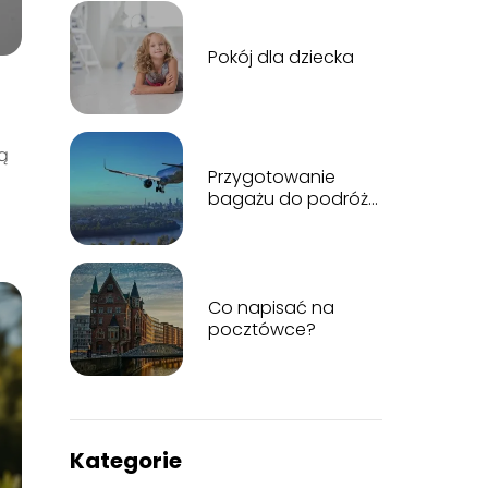
Pokój dla dziecka
ą
Przygotowanie
bagażu do podróży,
czyli jak podpisać
bagaż do
samolotu?
Co napisać na
pocztówce?
Kategorie