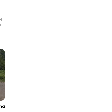
l
a
ena