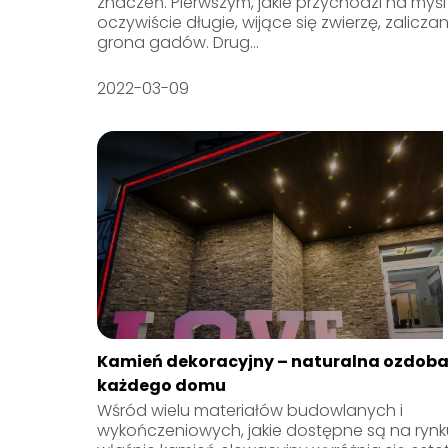
znaczeń. Pierwszym, jakie przychodzi na myśl 
oczywiście długie, wijące się zwierzę, zalicza
grona gadów. Drug...
2022-03-09
Kamień dekoracyjny – naturalna ozdob
każdego domu
Wśród wielu materiałów budowlanych i
wykończeniowych, jakie dostępne są na rynku