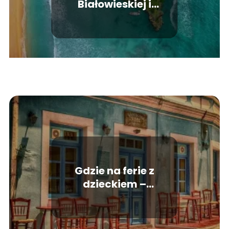
Białowieskiej i
Białowieży. Co warto
zobaczyć?
Gdzie na ferie z
dzieckiem –
propozycje, które
trzeba przemyśleć