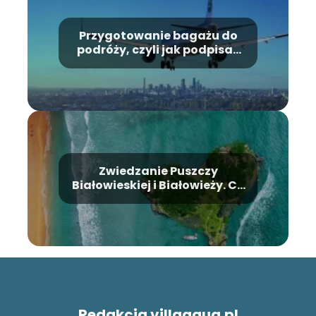
Przygotowanie bagażu do
podróży, czyli jak podpisać
bagaż do samolotu?
Zwiedzanie Puszczy
Białowieskiej i Białowieży. Co
warto zobaczyć?
Redakcja villaaqua.pl