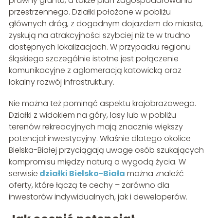
prawny gruntu, a także plan zagospodarowania
przestrzennego. Działki położone w pobliżu
głównych dróg, z dogodnym dojazdem do miasta,
zyskują na atrakcyjności szybciej niż te w trudno
dostępnych lokalizacjach. W przypadku regionu
śląskiego szczególnie istotne jest połączenie
komunikacyjne z aglomeracją katowicką oraz
lokalny rozwój infrastruktury.
Nie można też pominąć aspektu krajobrazowego.
Działki z widokiem na góry, lasy lub w pobliżu
terenów rekreacyjnych mają znacznie większy
potencjał inwestycyjny. Właśnie dlatego okolice
Bielska-Białej przyciągają uwagę osób szukających
kompromisu między naturą a wygodą życia. W
serwisie
działki Bielsko-Biała
można znaleźć
oferty, które łączą te cechy – zarówno dla
inwestorów indywidualnych, jak i deweloperów.