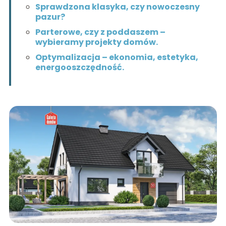
Sprawdzona klasyka, czy nowoczesny
pazur?
Parterowe, czy z poddaszem –
wybieramy projekty domów.
Optymalizacja – ekonomia, estetyka,
energooszczędność.