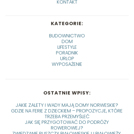
KONTAKT
KATEGORIE:
BUDOWNICTWO
DOM
LIFESTYLE
PORADNIK
URLOP
WYPOSAŻENIE
OSTATNIE WPISY:
JAKIE ZALETY I WADY MAJĄ DOMY NORWESKIE?
GDZIE NA FERIE Z DZIECKIEM – PROPOZYCJE, KTÓRE
TRZEBA PRZEMYŚLEĆ
JAK SIĘ PRZYGOTOWAĆ DO PODRÓŻY
ROWEROWEJ?
ZWIEDZANIE PUSZCZY BIAŁOWIESKIEJ I BIAŁOWIEŻY.