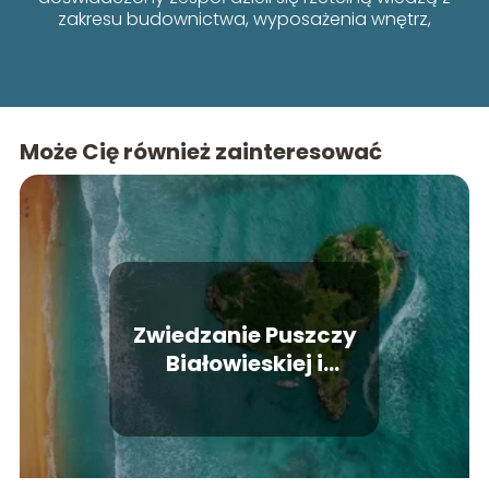
zakresu budownictwa, wyposażenia wnętrz,
poradników i lifestyle’u, łącząc funkcjonalność z
estetyką.
Może Cię również zainteresować
Zwiedzanie Puszczy
Białowieskiej i
Białowieży. Co warto
zobaczyć?